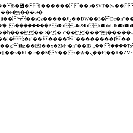
� ��x�;�-
/��������B��:�-�n&������nUf���������
��ϐܢ��F[��x�ZMz�G�� %嬩�/c��������[[��<�RI:�:c��MΎ��:z�졾�