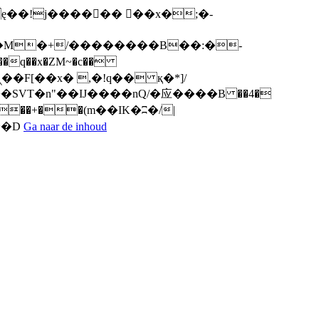
q��x�ZM~�
c��
ܢ��F[��R�ZM~�D
Ga naar de inhoud