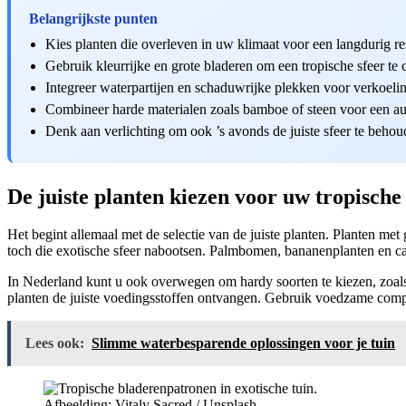
Belangrijkste punten
Kies planten die overleven in uw klimaat voor een langdurig res
Gebruik kleurrijke en grote bladeren om een tropische sfeer te 
Integreer waterpartijen en schaduwrijke plekken voor verkoeli
Combineer harde materialen zoals bamboe of steen voor een auth
Denk aan verlichting om ook ’s avonds de juiste sfeer te behou
De juiste planten kiezen voor uw tropische
Het begint allemaal met de selectie van de juiste planten. Planten met
toch die exotische sfeer nabootsen. Palmbomen, bananenplanten en ca
In Nederland kunt u ook overwegen om hardy soorten te kiezen, zoals
planten de juiste voedingsstoffen ontvangen. Gebruik voedzame comp
Lees ook:
Slimme waterbesparende oplossingen voor je tuin
Afbeelding: Vitaly Sacred / Unsplash