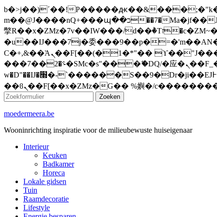
b�>j��)΄��!P�����ԫ��&���;�"k��B�޶�}��������p�SVT�(w��ę��!j�����
m��@J����nQ+���պ��כ��7�Ma�jf��J��ͱ4j���Ѳ�
撆R��x�ZMz�7v��IW���/d��ٞ�Тז�c�ZM~�ji�� ߒ��sQz�����Ԡ��DW��3�De�n"��M�+/��������B��:�-
�u��IJ���7j�委���9��p�=�'m��AN�ޭ�=
Ϲ�+,&��Ὰܢ��F[��(�1�*"�� ϒ��"J����ԧ�����<�;�b"�� ���"j�����ܢ��F[��x� ,�!q�� қ�*]/
���؝�2��7�SMc�s"���ޭ�DQ/�应�ܢ��F_��!� :�s"�� ����7`��������F��+�SVT�n"��IJ����nQ/�应����B ��4�
w�D"��IJ�׭�-`������S��9�Dr�ji��EJ߅��gJ�应��矁[��x�ZM~�n"��IB؃��!'����Тѕ��+��(m��IK�ʭ�/|
Zoeken
moedermeera.be
Wooninrichting inspiratie voor de milieubewuste huiseigenaar
Interieur
Keuken
Badkamer
Horeca
Lokale gidsen
Tuin
Raamdecoratie
Lifestyle
Energie besparen