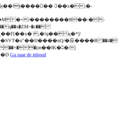
q��x�ZM~�
c��
ܢ��F[��R�ZM~�D
Ga naar de inhoud