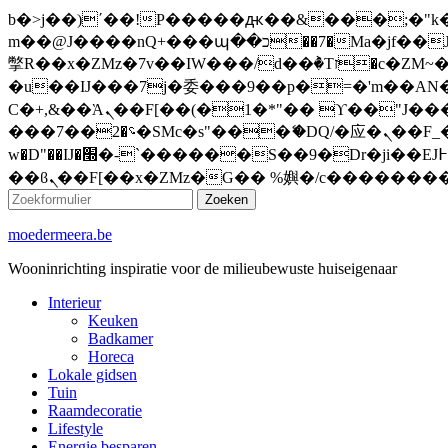
b�>j��)΄��!P�����ԫ��&���;�"k��B�޶�}��������p�SVT�(w��ę��!j�����
m��@J����nQ+���պ��כ��7�Ma�jf��J��ͱ4j���Ѳ�
撆R��x�ZMz�7v��IW���/d��ٞ�Тז�c�ZM~�ji�� ߒ��sQz�����Ԡ��DW��3�De�n"��M�+/��������B��:�-
�u��IJ���7j�委���9��p�=�'m��AN�ޭ�=
Ϲ�+,&��Ὰܢ��F[��(�1�*"�� ϒ��"J����ԧ�����<�;�b"�� ���"j�����ܢ��F[��x� ,�!q�� қ�*]/
���؝�2��7�SMc�s"���ޭ�DQ/�应�ܢ��F_��!� :�s"�� ����7`��������F��+�SVT�n"��IJ����nQ/�应����B ��4�
w�D"��IJ�׭�-`������S��9�Dr�ji��EJ߅��gJ�应��矁[��x�ZM~�n"��IB؃��!'����Тѕ��+��(m��IK�ʭ�/|
Zoeken
moedermeera.be
Wooninrichting inspiratie voor de milieubewuste huiseigenaar
Interieur
Keuken
Badkamer
Horeca
Lokale gidsen
Tuin
Raamdecoratie
Lifestyle
Energie besparen