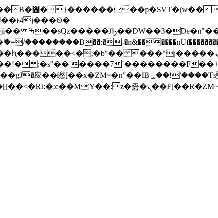
� ��x�;�-
/��������B��:�-�n&������nUf���������
��ϐܢ��F[��x�ZMz�G�� %嬩�/c��������[[��<�RI:�:c��MΎ��:z�졾�