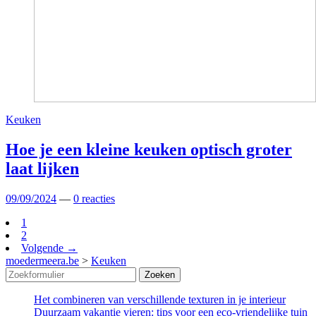
Keuken
Hoe je een kleine keuken optisch groter
laat lijken
09/09/2024
—
0 reacties
1
2
Volgende →
moedermeera.be
>
Keuken
Zoeken
Het combineren van verschillende texturen in je interieur
Duurzaam vakantie vieren: tips voor een eco-vriendelijke tuin