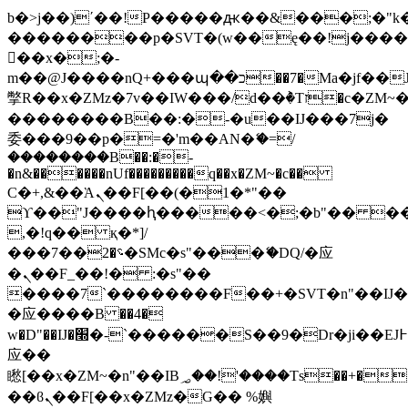
b�>j��)΄��!P�����ԫ��&���;�"k��B
��������p�SVT�(w��ę��!j���
��x�;�-
m��@J����nQ+���պ��כ��7�Ma�jf��J��ͱ4j���Ѳ�
撆R��x�ZMz�7v��IW���/d��ٞ�Тז�c�ZM~�ji�� ߒ��sQz�����Ԡ��DW��3�De�n"��M�+/
��������B��:�-�u��IJ���7j�
委���9��p�=�'m��AN�ޭ�=/
��������B��:�-
�n&������nUf���������q��x�ZM~�
c��
Ϲ�+,&��Ὰܢ��F[��(�1�*"��
ϒ��"J����ԧ�����<�;�b"�� ���"j��
,�!q�� қ�*]/
���؝�2��7�SMc�s"���ޭ�DQ/�应
�ܢ��F_��!� :�s"��
����7`��������F��+�SVT�n"��IJ�
�应����B ��4�
w�D"��IJ�׭�-`������S��9�Dr�ji��EJ߅��gJ�
应��
矁[��x�ZM~�n"��IB؃��!'����Тѕ��+��(m��IK�ʭ�/|
��ϐܢ��F[��x�ZMz�G�� %嬩