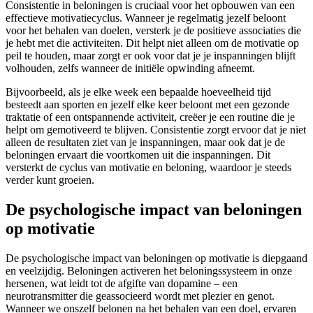
Consistentie in beloningen is cruciaal voor het opbouwen van een
effectieve motivatiecyclus. Wanneer je regelmatig jezelf beloont
voor het behalen van doelen, versterk je de positieve associaties die
je hebt met die activiteiten. Dit helpt niet alleen om de motivatie op
peil te houden, maar zorgt er ook voor dat je je inspanningen blijft
volhouden, zelfs wanneer de initiële opwinding afneemt.
Bijvoorbeeld, als je elke week een bepaalde hoeveelheid tijd
besteedt aan sporten en jezelf elke keer beloont met een gezonde
traktatie of een ontspannende activiteit, creëer je een routine die je
helpt om gemotiveerd te blijven. Consistentie zorgt ervoor dat je niet
alleen de resultaten ziet van je inspanningen, maar ook dat je de
beloningen ervaart die voortkomen uit die inspanningen. Dit
versterkt de cyclus van motivatie en beloning, waardoor je steeds
verder kunt groeien.
De psychologische impact van beloningen
op motivatie
De psychologische impact van beloningen op motivatie is diepgaand
en veelzijdig. Beloningen activeren het beloningssysteem in onze
hersenen, wat leidt tot de afgifte van dopamine – een
neurotransmitter die geassocieerd wordt met plezier en genot.
Wanneer we onszelf belonen na het behalen van een doel, ervaren