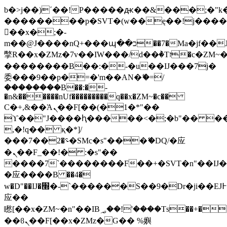
b�>j��)΄��!P�����ԫ��&���;�"k��B
��������p�SVT�(w��ę��!j���
��x�;�-
m��@J����nQ+���պ��כ��7�Ma�jf��J��ͱ4j���Ѳ�
撆R��x�ZMz�7v��IW���/d��ٞ�Тז�c�ZM~�ji�� ߒ��sQz�����Ԡ��DW��3�De�n"��M�+/
��������B��:�-�u��IJ���7j�
委���9��p�=�'m��AN�ޭ�=/
��������B��:�-
�n&������nUf���������q��x�ZM~�
c��
Ϲ�+,&��Ὰܢ��F[��(�1�*"��
ϒ��"J����ԧ�����<�;�b"�� ���"j��
,�!q�� қ�*]/
���؝�2��7�SMc�s"���ޭ�DQ/�应
�ܢ��F_��!� :�s"��
����7`��������F��+�SVT�n"��IJ�
�应����B ��4�
w�D"��IJ�׭�-`������S��9�Dr�ji��EJ߅��gJ�
应��
矁[��x�ZM~�n"��IB؃��!'����Тѕ��+��(m��IK�ʭ�/|
��ϐܢ��F[��x�ZMz�G�� %嬩