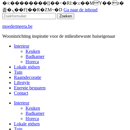
�/c��������[[��<�RI:�:c��MΎ��:z�
졾�ܢ��F[��R�ZM~�D
Ga naar de inhoud
Zoeken
moedermeera.be
Wooninrichting inspiratie voor de milieubewuste huiseigenaar
Interieur
Keuken
Badkamer
Horeca
Lokale gidsen
Tuin
Raamdecoratie
Lifestyle
Energie besparen
Contact
Interieur
Keuken
Badkamer
Horeca
Lokale gidsen
Tuin